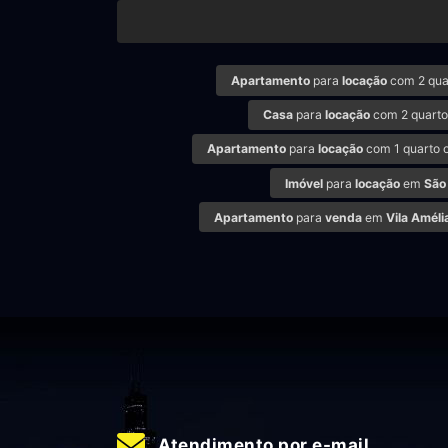
Apartamento
para
locação
com 2 qua
Casa
para
locação
com 2 quarto
Apartamento
para
locação
com 1 quarto 
Imóvel
para
locação
em
São
Apartamento
para
venda
em
Vila Améli
Atendimento por e-mail