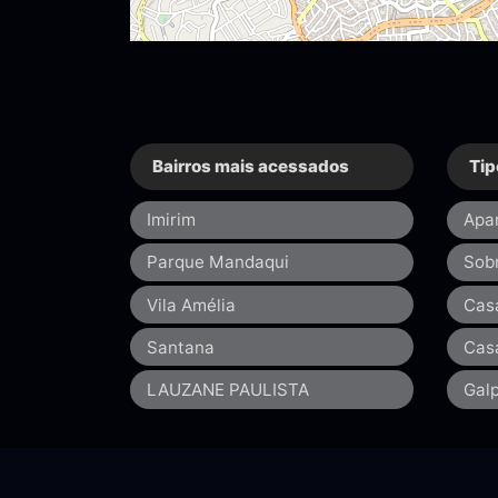
Bairros mais acessados
Tip
Imirim
Apa
Parque Mandaqui
Sob
Vila Amélia
Cas
Santana
Cas
LAUZANE PAULISTA
Gal