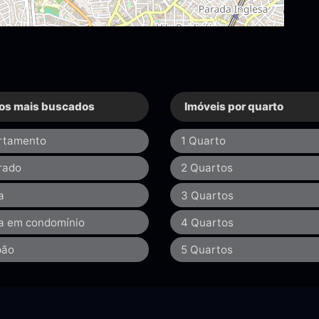
os mais buscados
Imóveis por quarto
rtamento
1 Quarto
rado
2 Quartos
a
3 Quartos
a em condomínio
4 Quartos
pão
5 Quartos