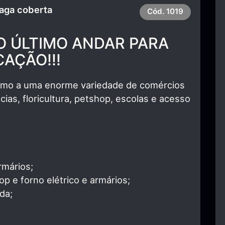
Vaga coberta
Cód.
1019
 ÚLTIMO ANDAR PARA
AÇÃO!!!
ximo a uma enorme variedade de comércios
ias, floricultura, petshop, escolas e acesso
rmários;
p e forno elétrico e armários;
da;
;