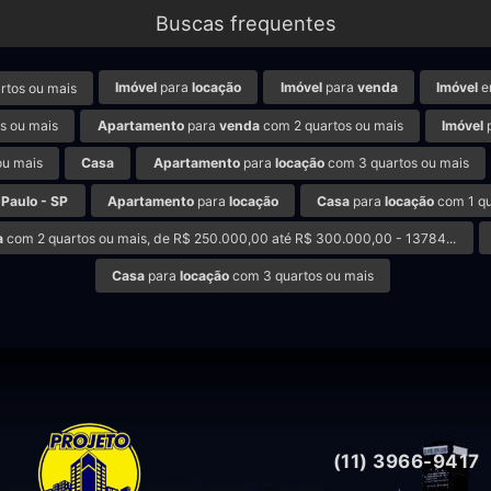
Buscas frequentes
Imóvel
para
locação
Imóvel
para
venda
Imóvel
e
rtos ou mais
s ou mais
Apartamento
para
venda
com 2 quartos ou mais
Imóvel
ou mais
Casa
Apartamento
para
locação
com 3 quartos ou mais
 Paulo - SP
Apartamento
para
locação
Casa
para
locação
com 1 qu
a
com 2 quartos ou mais, de R$ 250.000,00 até R$ 300.000,00 - 13784...
Casa
para
locação
com 3 quartos ou mais
(11) 3966-9417