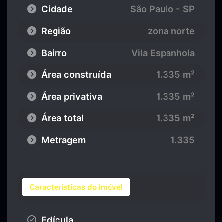
Cidade
São Paulo - SP
Região
zona norte
Bairro
Vila Espanhola
Área construída
1.335 m²
Área privativa
1.335 m²
Área total
1.335 m²
Metragem
1.335
Características do imóvel
Edícula