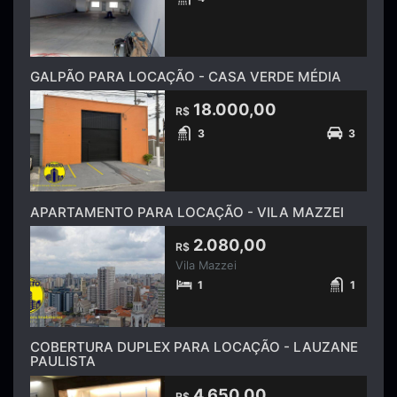
GALPÃO PARA LOCAÇÃO - CASA VERDE MÉDIA
18.000,00
R$
3
3
APARTAMENTO PARA LOCAÇÃO - VILA MAZZEI
2.080,00
R$
Vila Mazzei
1
1
COBERTURA DUPLEX PARA LOCAÇÃO - LAUZANE
PAULISTA
4.650,00
R$