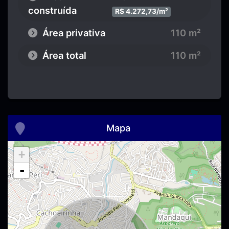
construída
R$ 4.272,73/m²
Área privativa
110 m²
Área total
110 m²
Mapa
+
-