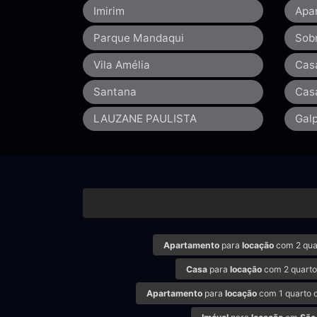
Imirim
Apa
Parque Mandaqui
Sob
Vila Amélia
Cas
Santana
Cas
LAUZANE PAULISTA
Gal
Apartamento
para
locação
com 2 qua
Casa
para
locação
com 2 quarto
Apartamento
para
locação
com 1 quarto 