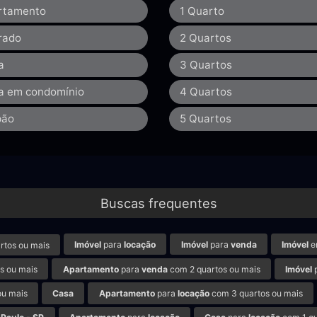
rtamento
1 Quarto
rado
2 Quartos
a
3 Quartos
a em condomínio
4 Quartos
pão
5 Quartos
Buscas frequentes
Imóvel
para
locação
Imóvel
para
venda
Imóvel
e
rtos ou mais
s ou mais
Apartamento
para
venda
com 2 quartos ou mais
Imóvel
ou mais
Casa
Apartamento
para
locação
com 3 quartos ou mais