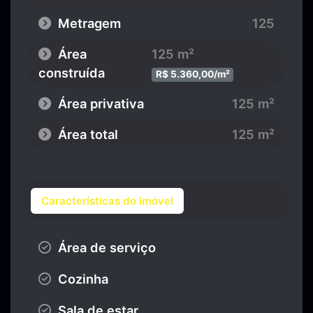
Metragem
125
Área
125 m²
construída
R$ 5.360,00/m²
Área privativa
125 m²
Área total
125 m²
Características do imóvel
Área de serviço
Cozinha
Sala de estar