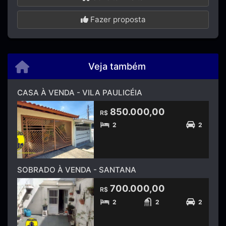
Fazer proposta
Veja também
CASA À VENDA - VILA PAULICÉIA
850.000,00
R$
2
2
SOBRADO À VENDA - SANTANA
700.000,00
R$
2
2
2