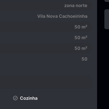
zona norte
Vila Nova Cachoeirinha
50 m²
50 m²
50 m²
50
Cozinha