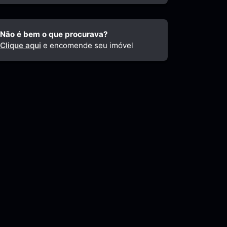
Não é bem o que procurava?
Clique aqui
e encomende seu imóvel