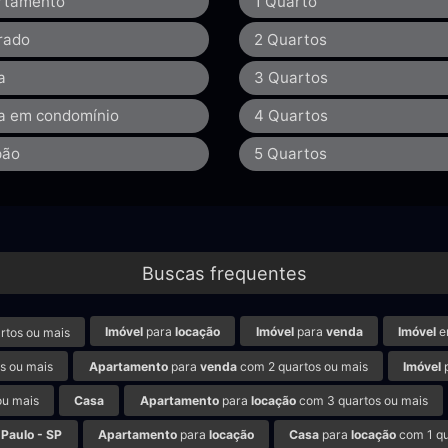
rtamento
1 Quarto
rado
2 Quartos
a
3 Quartos
a em condomínio
4 Quartos
pão
5 Quartos
Buscas frequentes
Imóvel
para
locação
Imóvel
para
venda
Imóvel
e
rtos ou mais
s ou mais
Apartamento
para
venda
com 2 quartos ou mais
Imóvel
ou mais
Casa
Apartamento
para
locação
com 3 quartos ou mais
 Paulo - SP
Apartamento
para
locação
Casa
para
locação
com 1 qu