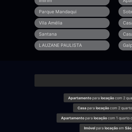
Imirim
Apa
Parque Mandaqui
Sob
Vila Amélia
Cas
Santana
Cas
LAUZANE PAULISTA
Gal
Apartamento
para
locação
com 2 qua
Casa
para
locação
com 2 quarto
Apartamento
para
locação
com 1 quarto 
Imóvel
para
locação
em
São