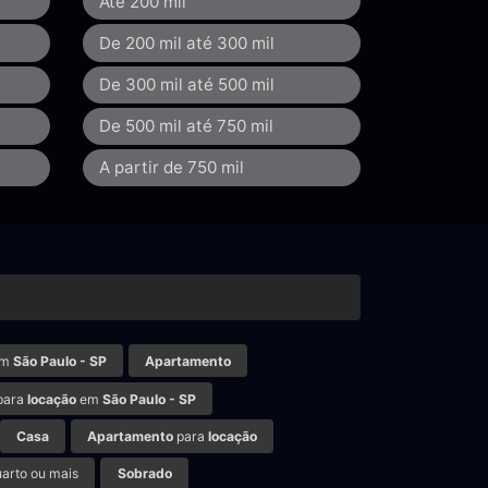
Até 200 mil
De 200 mil até 300 mil
De 300 mil até 500 mil
De 500 mil até 750 mil
A partir de 750 mil
m
São Paulo - SP
Apartamento
para
locação
em
São Paulo - SP
Casa
Apartamento
para
locação
arto ou mais
Sobrado