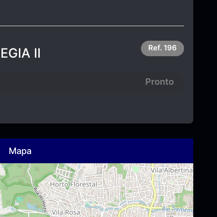
Ref.
196
GIA II
Pronto
Mapa