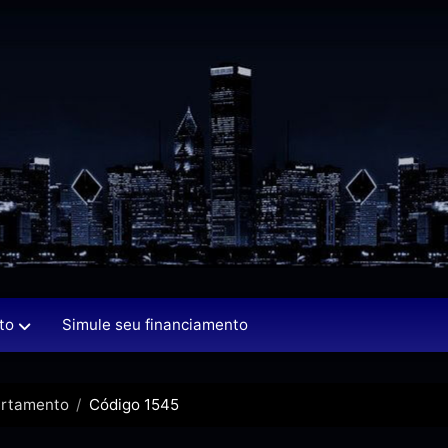
to
Simule seu financiamento
rtamento
Código 1545