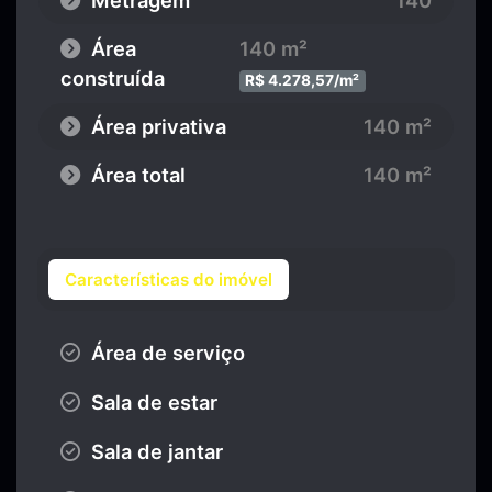
Metragem
140
Área
140 m²
construída
R$ 4.278,57/m²
Área privativa
140 m²
Área total
140 m²
Características do imóvel
Área de serviço
Sala de estar
Sala de jantar