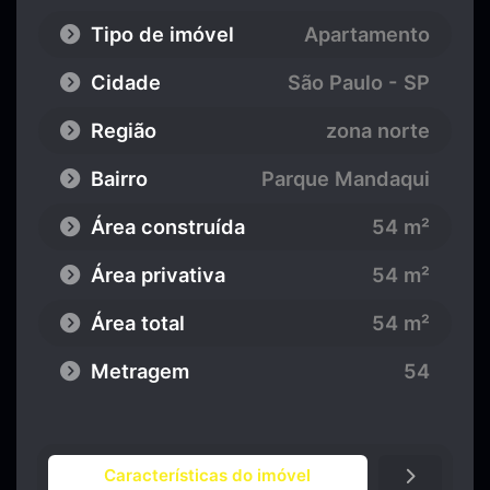
Tipo de imóvel
Apartamento
Cidade
São Paulo - SP
Região
zona norte
Bairro
Parque Mandaqui
Área construída
54 m²
Área privativa
54 m²
Área total
54 m²
Metragem
54
Características do imóvel