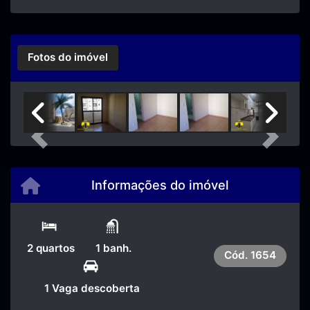
Fotos do imóvel
Previous
Next
Informações do imóvel
2 quartos
1 banh.
Cód.
1654
1 Vaga descoberta