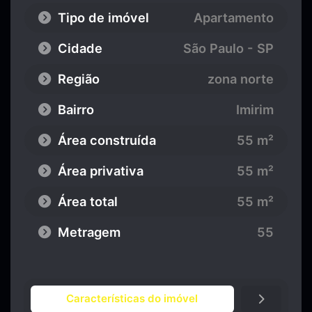
Tipo de imóvel
Apartamento
Cidade
São Paulo - SP
Região
zona norte
Bairro
Imirim
Área construída
55 m²
Área privativa
55 m²
Área total
55 m²
Metragem
55
Características do imóvel