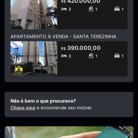
420.000,00
R$
2
1
1
APARTAMENTO À VENDA - SANTA TEREZINHA
390.000,00
R$
2
1
1
Não é bem o que procurava?
Clique aqui
e encomende seu imóvel