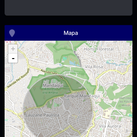
Mapa
+
-