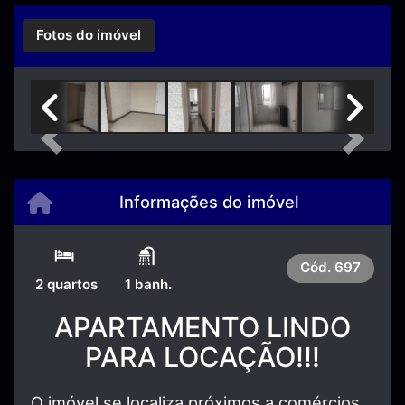
Fotos do imóvel
Previous
Next
Informações do imóvel
Cód.
697
2 quartos
1 banh.
APARTAMENTO LINDO
PARA LOCAÇÃO!!!
O imóvel se localiza próximos a comércios,