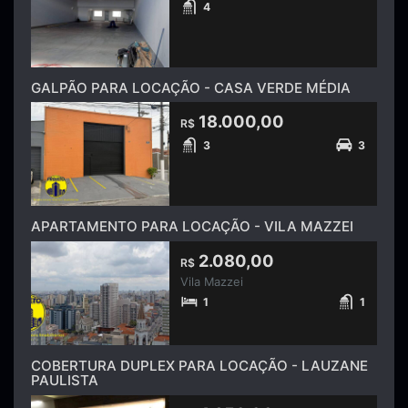
4
GALPÃO PARA LOCAÇÃO - CASA VERDE MÉDIA
18.000,00
R$
3
3
APARTAMENTO PARA LOCAÇÃO - VILA MAZZEI
2.080,00
R$
Vila Mazzei
1
1
COBERTURA DUPLEX PARA LOCAÇÃO - LAUZANE
PAULISTA