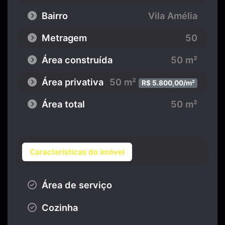
Bairro
Vila Amélia
Metragem
50
Área construída
50 m²
Área privativa
50 m²
R$ 5.800,00/m²
Área total
50 m²
Características do imóvel
Área de serviço
Cozinha