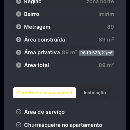
Região
zona norte
Bairro
Imirim
Metragem
89
Área construída
89 m²
Área privativa
89 m²
R$ 10.629,21/m²
Área total
89 m²
Características do imóvel
Instalação
Área de serviço
Churrasqueira no apartamento